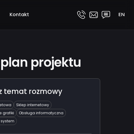
Kontakt
EN
 internetowych
ms
ych
 plan projektu
afiki
j
z temat rozmowy
w, ulotek, plakatów
lamowej
netowa
Sklep internetowy
znych
 grafiki
Obsługa informatyczna
 system