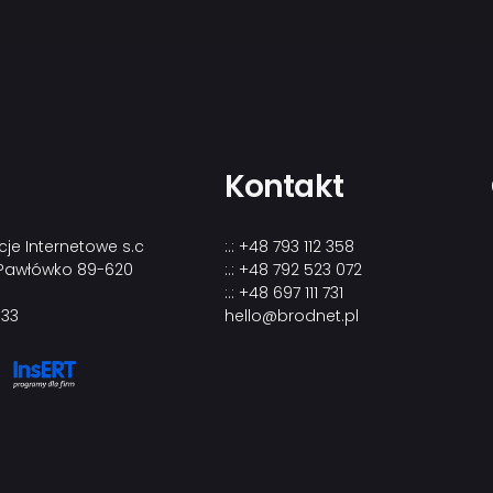
Kontakt
cje Internetowe s.c
:.: +48 793 112 358
, Pawłówko 89-620
:.: +48 792 523 072
:.: +48 697 111 731
 33
hello@brodnet.pl