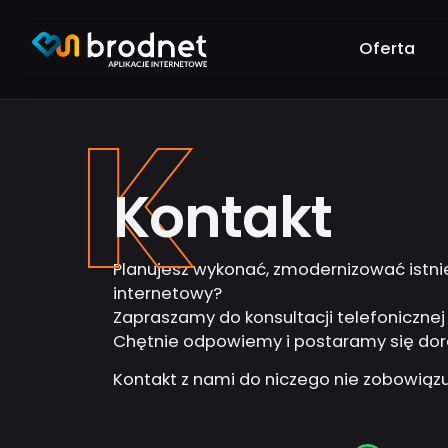
Przejdź
do
Oferta
treści
Programowanie W
K
strony internetowe w oparci
dedykowane wtyczki wordpr
obsługa stron internetowych
Kontakt
Tworzenie sklepó
Planujesz wykonać, zmodernizować istnie
sklepy internetowe i ich obsł
internetowy?
integracje z systemami e-c
Zapraszamy do konsultacji telefonicznej
Chętnie odpowiemy i postaramy się dor
Kontakt z nami do niczego nie zobowiązu