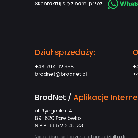
Sklepy interne
Obsługa infor
Strony interne
Skontaktuj się z nami przez
Oferujemy profesjonalne usługi twor
Kompleksowa obsługa informatyczna
Tworzymy dedykowane oprogramowa
dostosowane są do indywidualnych 
firma jest rozwiązaniem na obniżeni
potrzeb. Oferujemy nie tylko dosto
sprzętowej oraz bezpośredniego ws
WooCommerce o dodatkowe funkcj
Dział sprzedaży:
O
ZOBACZ SZCZEGÓŁY
ZOBACZ SZCZEGÓŁY
ZOBACZ SZCZEGÓŁY
+48 794 112 358
+
brodnet@brodnet.pl
+4
BrodNet
Aplikacje Intern
/
ul. Bydgoska 14
89-620 Pawłówko
NIP PL 555 212 40 33
Nasze biuro jest czynne od poniedziałku do