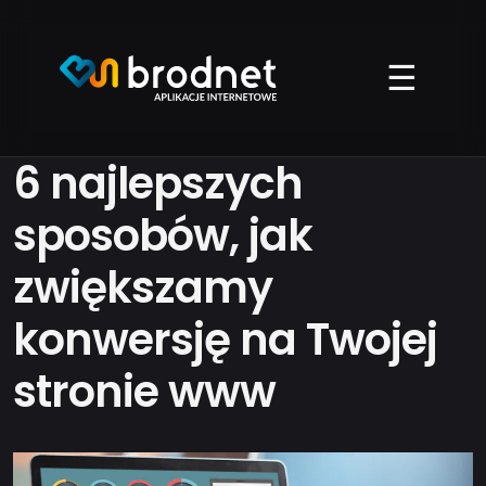
Przejdź
do
treści
☰
6 najlepszych
sposobów, jak
zwiększamy
konwersję na Twojej
stronie www