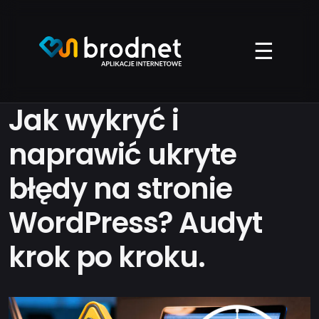
Przejdź
do
treści
☰
Jak wykryć i
naprawić ukryte
błędy na stronie
WordPress? Audyt
krok po kroku.