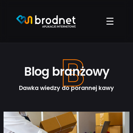
Przejdź
do
treści
☰
B
Blog branżowy
Dawka wiedzy do porannej kawy